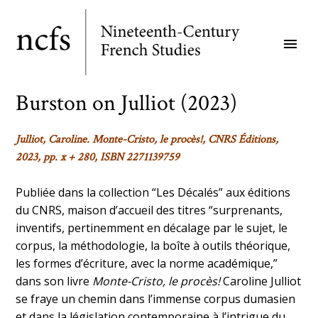
Skip
to
menu
main
content
Burston on Julliot (2023)
Julliot, Caroline
. Monte-Cristo, le procès!
, CNRS Éditions,
2023, pp. x + 280, ISBN 2271139759
Publiée dans la collection “Les Décalés” aux éditions
du CNRS, maison d’accueil des titres “surprenants,
inventifs, pertinemment en décalage par le sujet, le
corpus, la méthodologie, la boîte à outils théorique,
les formes d’écriture, avec la norme académique,”
dans son livre
Monte-Cristo, le procès!
Caroline Julliot
se fraye un chemin dans l’immense corpus dumasien
et dans la législation contemporaine à l’intrigue du