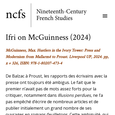
Skip
to
menu
main
content
Ifri on McGuinness (2024)
McGuinness, Max.
Hustlers in the Ivory Tower
: Press and
Modernism from Mallarmé to Proust
. Liverpool UP, 2024. pp,
x + 326, ISBN: 978-1-80207-473-4
De Balzac à Proust, les rapports des écrivains avec la
presse ont toujours été ambigus. Le fait que le
premier n’avait pas de mots assez forts pour la
critiquer, notamment dans
Illusions perdues
, ne l’a
pas empêché d’écrire de nombreux articles et de
publier initialement un grand nombre de ses
ouvrages en romans-feuilletons. Cette ambiguïté, qui