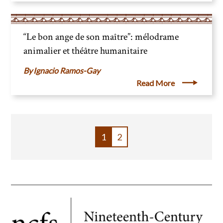
“Le bon ange de son maître”: mélodrame
animalier et théâtre humanitaire
Ignacio Ramos-Gay
Read More
PAGE
1
PAGE
2
PAGINATION